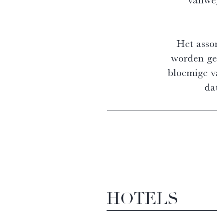
Het asso
worden geb
bloemige va
dat
HOTELS