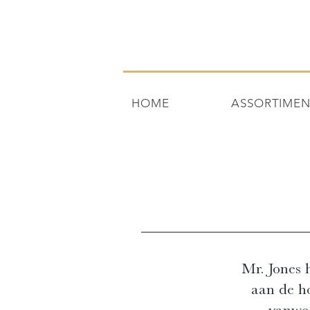
HOME
ASSORTIME
Mr. Jones h
aan de h
vanweg