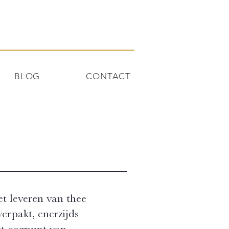
BLOG
CONTACT
et leveren van thee
verpakt, enerzijds
et oogpunt van