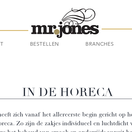
NT
BESTELLEN
BRANCHES
IN DE HORECA
eeft zich vanaf het allereerste begin gericht op h
oreca.
Zo zijn de zakjes individueel en luchtdicht 
e het behoud van smaak en anderzijds vanuit h