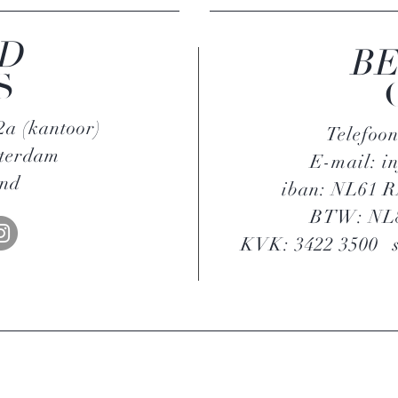
D
BE
S
a (kantoor)
Telefoon
sterdam
E-mail:
i
and
iban: NL61 
BTW: NL8
KVK: 3422 3500
s