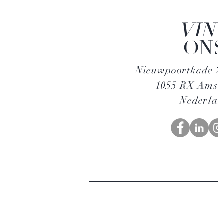
VIN
ON
Nieuwpoortkade 2
1055 RX Am
Nederl