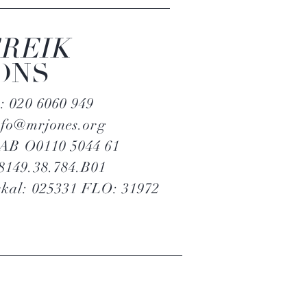
REIK
ONS
: 020 6060 949
nfo@mrjones.org
RAB O0110 5044 61
149.38.784.B01
kal: 025331
FLO: 31972