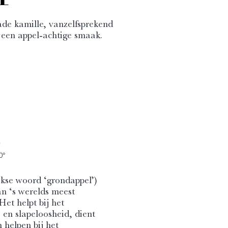
ade kamille, vanzelfsprekend
 een appel-achtige smaak.
0°
kse woord ‘grondappel’)
an ‘s werelds meest
et helpt bij het
 en slapeloosheid, dient
n helpen bij het